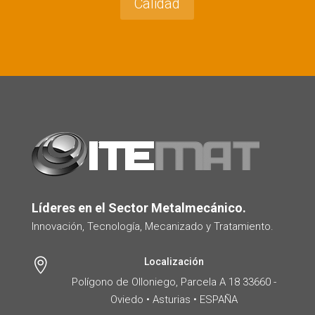
Calidad
Líderes en el Sector Metalmecánico.
Innovación, Tecnología, Mecanizado y Tratamiento.
Localización

Polígono de Olloniego, Parcela A 18 33660 -
Oviedo • Asturias • ESPAÑA